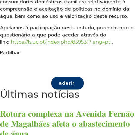
consumidores domésticos (famílias) relativamente à
compreensão e aceitação de políticas no domínio da
água, bem como ao uso e valorização deste recurso.
Apelamos à participação neste estudo, preenchendo o
questionário a que pode aceder através do
link:
.
https://ls.uc.pt/index.php/859531?lang=pt
Partilhar
aderir
Últimas notícias
𝐑𝐨𝐭𝐮𝐫𝐚 𝐜𝐨𝐦𝐩𝐥𝐞𝐱𝐚 𝐧𝐚 𝐀𝐯𝐞𝐧𝐢𝐝𝐚 𝐅𝐞𝐫𝐧𝐚̃𝐨
𝐝𝐞 𝐌𝐚𝐠𝐚𝐥𝐡𝐚̃𝐞𝐬 𝐚𝐟𝐞𝐭𝐚 𝐨 𝐚𝐛𝐚𝐬𝐭𝐞𝐜𝐢𝐦𝐞𝐧𝐭𝐨
𝐝𝐞 𝐚́𝐠𝐮𝐚