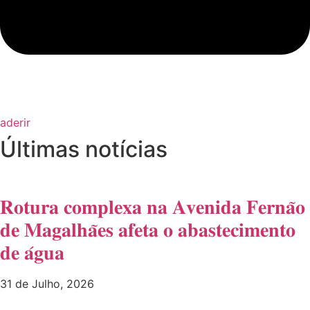
aderir
Últimas notícias
𝐑𝐨𝐭𝐮𝐫𝐚 𝐜𝐨𝐦𝐩𝐥𝐞𝐱𝐚 𝐧𝐚 𝐀𝐯𝐞𝐧𝐢𝐝𝐚 𝐅𝐞𝐫𝐧𝐚̃𝐨
𝐝𝐞 𝐌𝐚𝐠𝐚𝐥𝐡𝐚̃𝐞𝐬 𝐚𝐟𝐞𝐭𝐚 𝐨 𝐚𝐛𝐚𝐬𝐭𝐞𝐜𝐢𝐦𝐞𝐧𝐭𝐨
𝐝𝐞 𝐚́𝐠𝐮𝐚
31 de Julho, 2026