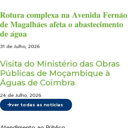
𝐑𝐨𝐭𝐮𝐫𝐚 𝐜𝐨𝐦𝐩𝐥𝐞𝐱𝐚 𝐧𝐚 𝐀𝐯𝐞𝐧𝐢𝐝𝐚 𝐅𝐞𝐫𝐧𝐚̃𝐨
𝐝𝐞 𝐌𝐚𝐠𝐚𝐥𝐡𝐚̃𝐞𝐬 𝐚𝐟𝐞𝐭𝐚 𝐨 𝐚𝐛𝐚𝐬𝐭𝐞𝐜𝐢𝐦𝐞𝐧𝐭𝐨
𝐝𝐞 𝐚́𝐠𝐮𝐚
31 de Julho, 2026
Visita do Ministério das Obras
Públicas de Moçambique à
Águas de Coimbra
24 de Julho, 2026
ver todas as notícias
Atendimento ao Público