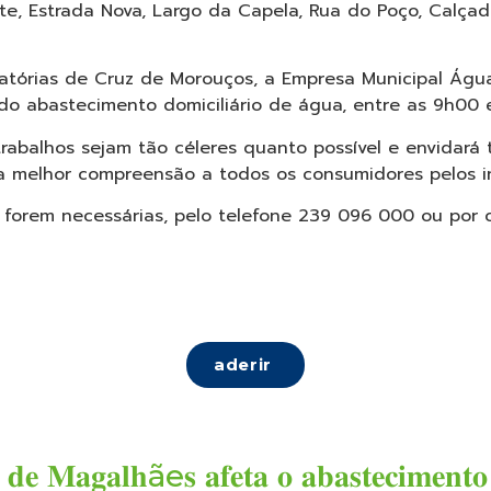
nte, Estrada Nova, Largo da Capela, Rua do Poço, Calç
atórias de Cruz de Morouços, a Empresa Municipal Águ
 do abastecimento domiciliário de água, entre as 9h00 e
abalhos sejam tão céleres quanto possível e envidará 
 a melhor compreensão a todos os consumidores pelos 
forem necessárias, pelo telefone 239 096 000 ou por c
aderir
 𝐝𝐞 𝐌𝐚𝐠𝐚𝐥𝐡ãe𝐬 𝐚𝐟𝐞𝐭𝐚 𝐨 𝐚𝐛𝐚𝐬𝐭𝐞𝐜𝐢𝐦𝐞𝐧𝐭