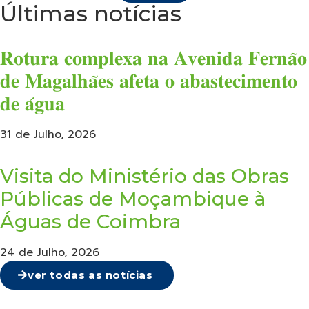
Últimas notícias
𝐑𝐨𝐭𝐮𝐫𝐚 𝐜𝐨𝐦𝐩𝐥𝐞𝐱𝐚 𝐧𝐚 𝐀𝐯𝐞𝐧𝐢𝐝𝐚 𝐅𝐞𝐫𝐧𝐚̃𝐨
𝐝𝐞 𝐌𝐚𝐠𝐚𝐥𝐡𝐚̃𝐞𝐬 𝐚𝐟𝐞𝐭𝐚 𝐨 𝐚𝐛𝐚𝐬𝐭𝐞𝐜𝐢𝐦𝐞𝐧𝐭𝐨
𝐝𝐞 𝐚́𝐠𝐮𝐚
31 de Julho, 2026
Visita do Ministério das Obras
Públicas de Moçambique à
Águas de Coimbra
24 de Julho, 2026
ver todas as notícias