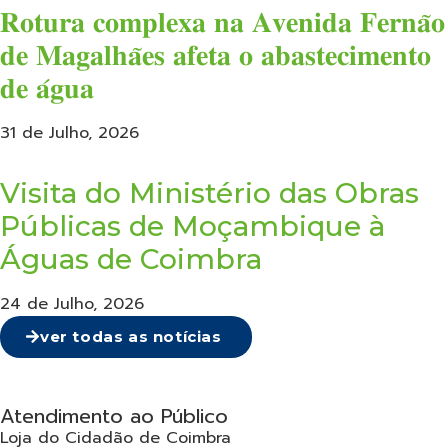
𝐑𝐨𝐭𝐮𝐫𝐚 𝐜𝐨𝐦𝐩𝐥𝐞𝐱𝐚 𝐧𝐚 𝐀𝐯𝐞𝐧𝐢𝐝𝐚 𝐅𝐞𝐫𝐧𝐚̃𝐨
𝐝𝐞 𝐌𝐚𝐠𝐚𝐥𝐡𝐚̃𝐞𝐬 𝐚𝐟𝐞𝐭𝐚 𝐨 𝐚𝐛𝐚𝐬𝐭𝐞𝐜𝐢𝐦𝐞𝐧𝐭𝐨
𝐝𝐞 𝐚́𝐠𝐮𝐚
31 de Julho, 2026
Visita do Ministério das Obras
Públicas de Moçambique à
Águas de Coimbra
24 de Julho, 2026
ver todas as notícias
Atendimento ao Público
Loja do Cidadão de Coimbra