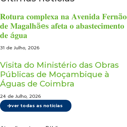
𝐑𝐨𝐭𝐮𝐫𝐚 𝐜𝐨𝐦𝐩𝐥𝐞𝐱𝐚 𝐧𝐚 𝐀𝐯𝐞𝐧𝐢𝐝𝐚 𝐅𝐞𝐫𝐧ã𝐨
𝐝𝐞 𝐌𝐚𝐠𝐚𝐥𝐡ãe𝐬 𝐚𝐟𝐞𝐭𝐚 𝐨 𝐚𝐛𝐚𝐬𝐭𝐞𝐜𝐢𝐦𝐞𝐧𝐭𝐨
𝐝𝐞 á𝐠𝐮𝐚
31 de Julho, 2026
Visita do Ministério das Obras
Públicas de Moçambique à
Águas de Coimbra
24 de Julho, 2026
ver todas as notícias