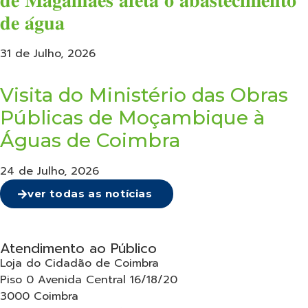
𝐝𝐞 𝐌𝐚𝐠𝐚𝐥𝐡𝐚̃𝐞𝐬 𝐚𝐟𝐞𝐭𝐚 𝐨 𝐚𝐛𝐚𝐬𝐭𝐞𝐜𝐢𝐦𝐞𝐧𝐭𝐨
𝐝𝐞 𝐚́𝐠𝐮𝐚
31 de Julho, 2026
Visita do Ministério das Obras
Públicas de Moçambique à
Águas de Coimbra
24 de Julho, 2026
ver todas as notícias
Atendimento ao Público
Loja do Cidadão de Coimbra
Piso 0 Avenida Central 16/18/20
3000 Coimbra