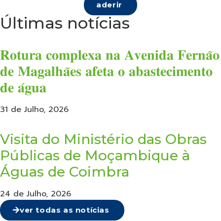
aderir
Últimas notícias
𝐑𝐨𝐭𝐮𝐫𝐚 𝐜𝐨𝐦𝐩𝐥𝐞𝐱𝐚 𝐧𝐚 𝐀𝐯𝐞𝐧𝐢𝐝𝐚 𝐅𝐞𝐫𝐧𝐚̃𝐨
𝐝𝐞 𝐌𝐚𝐠𝐚𝐥𝐡𝐚̃𝐞𝐬 𝐚𝐟𝐞𝐭𝐚 𝐨 𝐚𝐛𝐚𝐬𝐭𝐞𝐜𝐢𝐦𝐞𝐧𝐭𝐨
𝐝𝐞 𝐚́𝐠𝐮𝐚
31 de Julho, 2026
Visita do Ministério das Obras
Públicas de Moçambique à
Águas de Coimbra
24 de Julho, 2026
ver todas as notícias