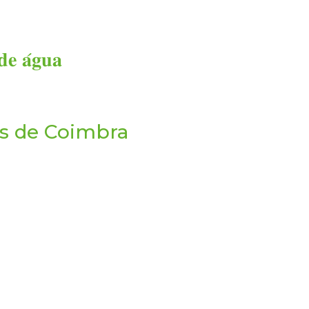
𝐝𝐞 𝐚́𝐠𝐮𝐚
as de Coimbra