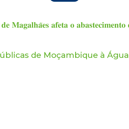
𝐞 𝐌𝐚𝐠𝐚𝐥𝐡𝐚̃𝐞𝐬 𝐚𝐟𝐞𝐭𝐚 𝐨 𝐚𝐛𝐚𝐬𝐭𝐞𝐜𝐢𝐦𝐞𝐧𝐭𝐨 
s Públicas de Moçambique à Águ