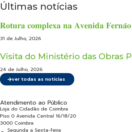
Últimas notícias
𝐑𝐨𝐭𝐮𝐫𝐚 𝐜𝐨𝐦𝐩𝐥𝐞𝐱𝐚 𝐧𝐚 𝐀𝐯𝐞𝐧𝐢𝐝𝐚 𝐅𝐞𝐫𝐧𝐚̃𝐨 
31 de Julho, 2026
Visita do Ministério das Obra
24 de Julho, 2026
ver todas as notícias
Atendimento ao Público
Loja do Cidadão de Coimbra
Piso 0 Avenida Central 16/18/20
3000 Coimbra
Segunda a Sexta-feira